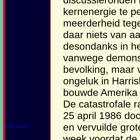
discussieronden 
kernenergie te pe
meerderheid tege
daar niets van a
desondanks in he
vanwege demonst
bevolking, maar 
ongeluk in Harri
bouwde Amerika 
De catastrofale 
25 april 1986 do
en vervuilde gro
naar boven
week voordat de