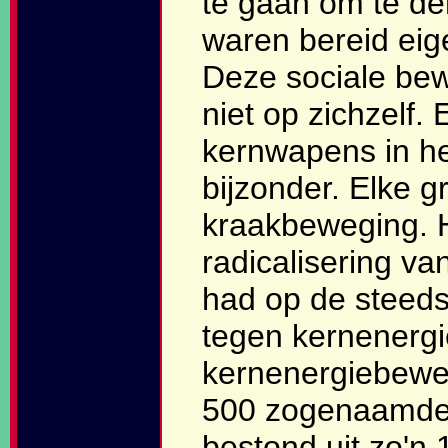
te gaan om te de
waren bereid eige
Deze sociale bew
niet op zichzelf.
kernwapens in he
bijzonder. Elke g
kraakbeweging. 
radicalisering van
had op de steeds
tegen kernenergie
kernenergiebeweg
500 zogenaamde 
bestond uit zo'n