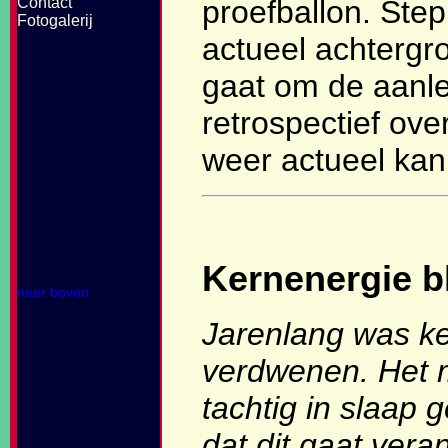
Contact
proefballon. Ste
Fotogalerij
actueel achtergro
gaat om de aanle
retrospectief ov
weer actueel kan 
Kernenergie bl
naar boven
Jarenlang was ke
verdwenen. Het m
tachtig in slaap 
dat dit gaat vera