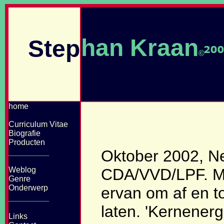
han Kraan
Step
©
home
Curriculum Vitae
Biografie
Producten
_________
Oktober 2002, Ne
Weblog
CDA/VVD/LPF. Min
Genre
Onderwerp
ervan om af en t
_________
laten. 'Kernenerg
Links