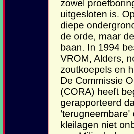
zowel proefborin
uitgesloten is. Op
diepe ondergrond
de orde, maar de
baan. In 1994 be
VROM, Alders, no
zoutkoepels en he
De Commissie Op
(CORA) heeft beg
gerapporteerd da
'terugneembare' o
kleilagen niet o