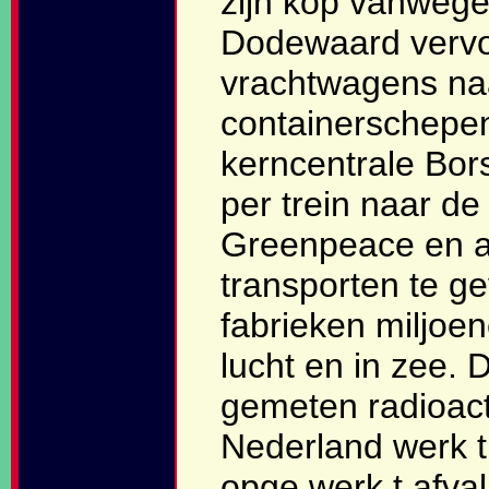
zijn kop vanwege
Dodewaard vervoe
vrachtwagens naa
containerschepe
kerncentrale Bors
per trein naar de
Greenpeace en an
transporten te ge
fabrieken miljoene
lucht en in zee. 
gemeten radioacti
Nederland werk t
opge werk t afval