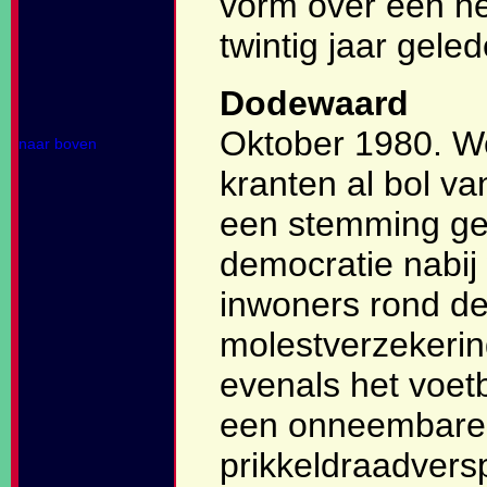
vorm over een h
twintig jaar gele
Dodewaard
Oktober 1980. W
naar boven
kranten al bol va
een stemming gek
democratie nabij
inwoners rond de
molestverzekerin
evenals het voetb
een onneembare v
prikkeldraadvers