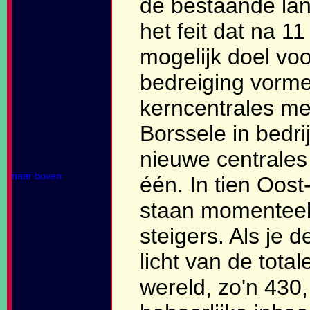
de bestaande lan
het feit dat na 1
mogelijk doel voo
bedreiging vormen
kerncentrales me
Borssele in bedr
nieuwe centrales
naar boven
één. In tien Oos
staan momenteel 
steigers. Als je d
licht van de tota
wereld, zo'n 430